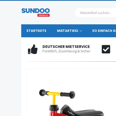
STARTSEITE
MIETARTIKEL
SO EINFACH G
TSERVICE
KOSTENLOSE STORNIERUNG
ig & Sicher
Buchen ohne Risiko