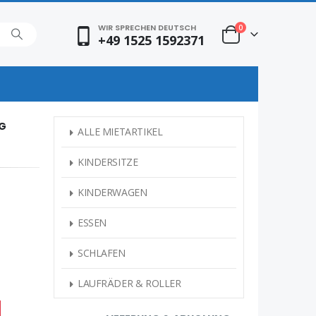
WIR SPRECHEN DEUTSCH
0
+49 1525 1592371
SAUBER UND FLECKENFREI
KEINE
ALLE MIETARTIKEL
100% Tiefengereinigt und
Übergab
desinfiziert
Minute
KINDERSITZE
KINDERWAGEN
ESSEN
SCHLAFEN
LAUFRÄDER & ROLLER