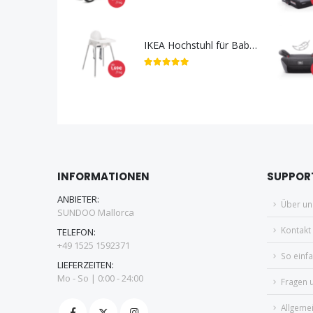
IKEA Hochstuhl für Babys & Kleinkinder
5.00
out of 5
INFORMATIONEN
SUPPOR
ANBIETER:
Über un
SUNDOO Mallorca
Kontakt
TELEFON:
+49 1525 1592371
So einfa
LIEFERZEITEN:
Mo - So | 0:00 - 24:00
Fragen 
Allgeme
Datensc