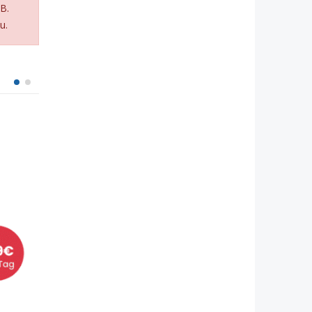
B.
u.