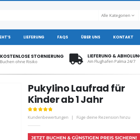
Alle Kategorien
EHT’S
LIEFERUNG
FAQS
ÜBER UNS
KONTAKT
LIEFERUNG & ABHOLUNG
WHATSAPP SUPPORT
Am Flughafen Palma 24/7
Jederzeit für Sie erreichbar
Pukylino Laufrad für
Kinder ab 1 Jahr
5.00
out of 5
Kundenbewertungen
|
Füge deine Rezension hinzu