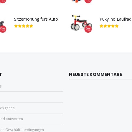
Sitzerhöhung fürs Auto
5.00
out of 5
5.00
out of 5
T
NEUESTE KOMMENTARE
s
ch geht's
und Antworten
ine Geschäftsbedingungen
hutz