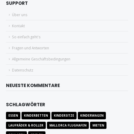
SUPPORT
Über uns
Kontakt
So einfach geht's
Fragen und Antworten
Allgemeine Geschäftsbedingungen
Datenschutz
NEUESTE KOMMENTARE
SCHLAGWÖRTER
ESSEN
KINDERBETTEN
KINDERSITZE
KINDERWAGEN
LAUFRÄDER & ROLLER
MALLORCA FLUGHAFEN
MIETEN